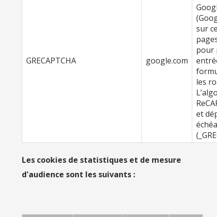
Googl
(Googl
sur c
pages
pour 
GRECAPTCHA
google.com
entré
formu
les r
L’alg
ReCAP
et dé
échéa
(_GR
Les cookies de statistiques et de mesure
d'audience sont les suivants :