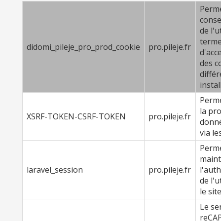
Perme
conse
de l'u
term
didomi_pileje_pro_prod_cookie
pro.pileje.fr
d'acc
des c
diffé
instal
Perme
la pr
XSRF-TOKEN-CSRF-TOKEN
pro.pileje.fr
donn
via le
Perme
maint
laravel_session
pro.pileje.fr
l'auth
de l'u
le site
Le se
reCA