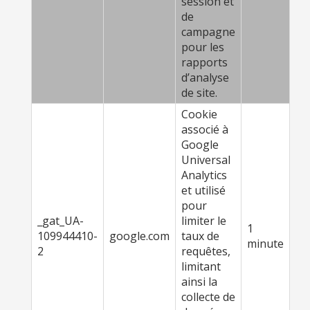
session et
de
campagne
pour les
rapports
d’analyse
de site.
Cookie
associé à
Google
Universal
Analytics
et utilisé
pour
_gat_UA-
limiter le
1
109944410-
google.com
taux de
minute
2
requêtes,
limitant
ainsi la
collecte de